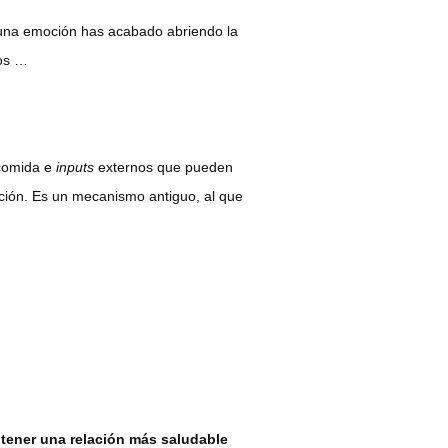
alguna emoción has acabado abriendo la
ios …
 comida e
inputs
externos que pueden
tación. Es un mecanismo antiguo, al que
 tener una relación más saludable