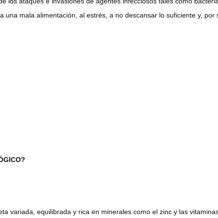
de los ataques e invasiones de agentes infecciosos tales como bacteri
una mala alimentación, al estrés, a no descansar lo suficiente y, por 
ÓGICO?
eta variada, equilibrada y rica en minerales como el zinc y las vitamina