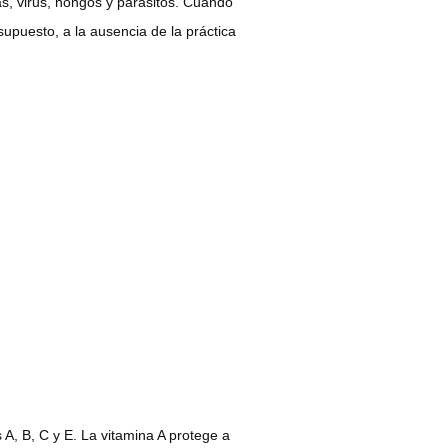
as, virus, hongos y parásitos. Cuando
supuesto, a la ausencia de la práctica
s A, B, C y E. La vitamina A protege a